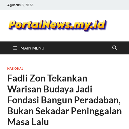
Agustus 8, 2026
Por
Portal
Berita
Ne
Update
MAIN MENU
NASIONAL
Fadli Zon Tekankan
Warisan Budaya Jadi
Fondasi Bangun Peradaban,
Bukan Sekadar Peninggalan
Masa Lalu