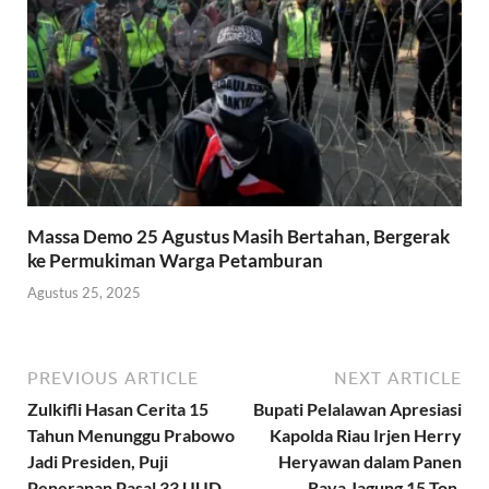
Massa Demo 25 Agustus Masih Bertahan, Bergerak
ke Permukiman Warga Petamburan
Agustus 25, 2025
PREVIOUS ARTICLE
NEXT ARTICLE
Zulkifli Hasan Cerita 15
Bupati Pelalawan Apresiasi
Tahun Menunggu Prabowo
Kapolda Riau Irjen Herry
Jadi Presiden, Puji
Heryawan dalam Panen
Penerapan Pasal 33 UUD
Raya Jagung 15 Ton,