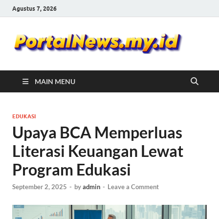
Agustus 7, 2026
Por
Portal
Berita
Ne
Update
MAIN MENU
EDUKASI
Upaya BCA Memperluas
Literasi Keuangan Lewat
Program Edukasi
September 2, 2025
-
by
admin
-
Leave a Comment