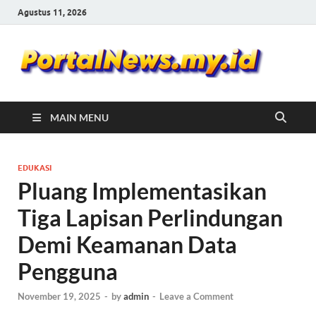
Agustus 11, 2026
Por
Portal
Berita
Ne
Update
MAIN MENU
EDUKASI
Pluang Implementasikan
Tiga Lapisan Perlindungan
Demi Keamanan Data
Pengguna
November 19, 2025
-
by
admin
-
Leave a Comment