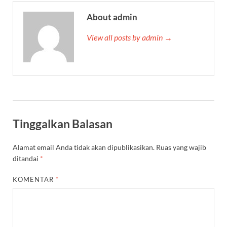
About admin
View all posts by admin →
Tinggalkan Balasan
Alamat email Anda tidak akan dipublikasikan.
Ruas yang wajib
ditandai
*
KOMENTAR
*