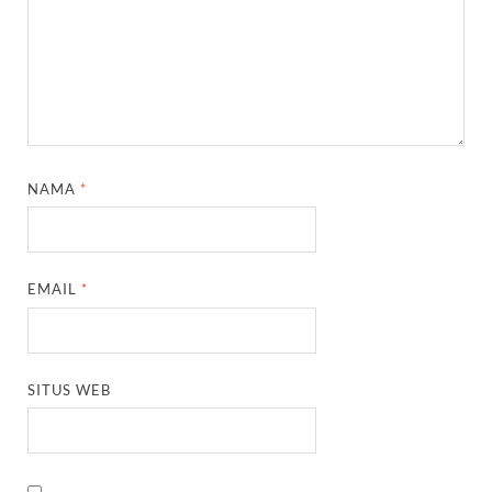
NAMA
*
EMAIL
*
SITUS WEB