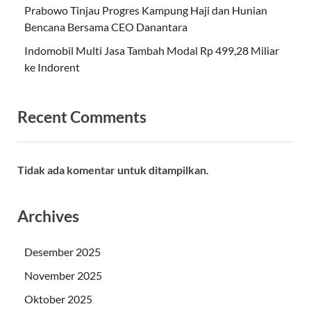
Prabowo Tinjau Progres Kampung Haji dan Hunian
Bencana Bersama CEO Danantara
Indomobil Multi Jasa Tambah Modal Rp 499,28 Miliar
ke Indorent
Recent Comments
Tidak ada komentar untuk ditampilkan.
Archives
Desember 2025
November 2025
Oktober 2025