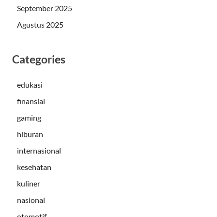
September 2025
Agustus 2025
Categories
edukasi
finansial
gaming
hiburan
internasional
kesehatan
kuliner
nasional
otomotif