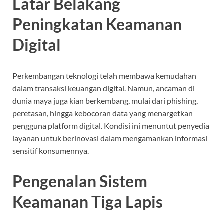
Latar Belakang
Peningkatan Keamanan
Digital
Perkembangan teknologi telah membawa kemudahan
dalam transaksi keuangan digital. Namun, ancaman di
dunia maya juga kian berkembang, mulai dari phishing,
peretasan, hingga kebocoran data yang menargetkan
pengguna platform digital. Kondisi ini menuntut penyedia
layanan untuk berinovasi dalam mengamankan informasi
sensitif konsumennya.
Pengenalan Sistem
Keamanan Tiga Lapis