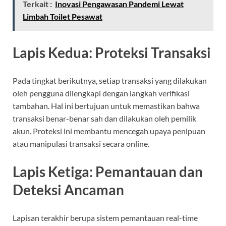
Terkait :
Inovasi Pengawasan Pandemi Lewat
Limbah Toilet Pesawat
Lapis Kedua: Proteksi Transaksi
Pada tingkat berikutnya, setiap transaksi yang dilakukan
oleh pengguna dilengkapi dengan langkah verifikasi
tambahan. Hal ini bertujuan untuk memastikan bahwa
transaksi benar-benar sah dan dilakukan oleh pemilik
akun. Proteksi ini membantu mencegah upaya penipuan
atau manipulasi transaksi secara online.
Lapis Ketiga: Pemantauan dan
Deteksi Ancaman
Lapisan terakhir berupa sistem pemantauan real-time