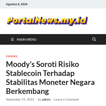
Agustus 6, 2026
Por
Portal
Berita
Ne
Update
MAIN MENU
EDUKASI
Moody’s Soroti Risiko
Stablecoin Terhadap
Stabilitas Moneter Negara
Berkembang
September 29, 2025
-
by
admin
-
Leave a Comment