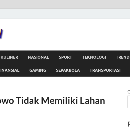
Portal News
Portal Berita Update
KULINER
NASIONAL
SPORT
TEKNOLOGI
TREND
FINANSIAL
GAMING
SEPAKBOLA
TRANSPORTASI
C
wo Tidak Memiliki Lahan