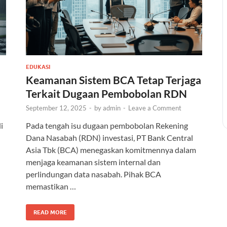
EDUKASI
Keamanan Sistem BCA Tetap Terjaga
Terkait Dugaan Pembobolan RDN
September 12, 2025
-
by
admin
-
Leave a Comment
i
Pada tengah isu dugaan pembobolan Rekening
Dana Nasabah (RDN) investasi, PT Bank Central
Asia Tbk (BCA) menegaskan komitmennya dalam
menjaga keamanan sistem internal dan
perlindungan data nasabah. Pihak BCA
memastikan …
READ MORE