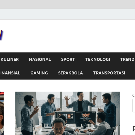
Portal News
Portal Berita Update
KULINER
NASIONAL
SPORT
TEKNOLOGI
TREND
FINANSIAL
GAMING
SEPAKBOLA
TRANSPORTASI
C