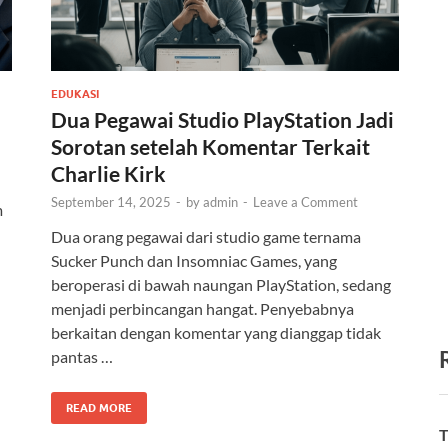
EDUKASI
Dua Pegawai Studio PlayStation Jadi
Sorotan setelah Komentar Terkait
Charlie Kirk
September 14, 2025
-
by
admin
-
Leave a Comment
m
Dua orang pegawai dari studio game ternama
Sucker Punch dan Insomniac Games, yang
beroperasi di bawah naungan PlayStation, sedang
menjadi perbincangan hangat. Penyebabnya
berkaitan dengan komentar yang dianggap tidak
pantas …
READ MORE
T