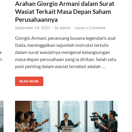
Arahan Giorgio Armani dalam Surat
Wasiat Terkait Masa Depan Saham
Perusahaannya
September 14, 2025
-
by
admin
-
Leave a Comment
Giorgio Armani, perancang busana legendaris asal
Italia, meninggalkan sejumlah instruksi tertulis
a
dalam surat wasiatnya mengenai kelangsungan
n
masa depan perusahaan yang ia dirikan. Salah satu
…
poin penting dalam wasiat tersebut adalah …
READ MORE