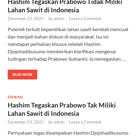
Hashim Tegaskan Prabowo Tidak Miliki
Lahan Sawit di Indonesia
Desember 23, 2025
-
by
admin
-
Leave a Comment
Polemik terkait kepemilikan lahan sawit kembali mencuat
dan menjadi bahan diskusi di masyarakat. Isu ini
mendapat perhatian khusus setelah Hashim
Djojohadikusumo memberikan klarifikasi mengenai
tudingan terhadap Prabowo Subianto. Ia menegaskan …
READ MORE
EDUKASI
Hashim Tegaskan Prabowo Tak Miliki
Lahan Sawit di Indonesia
Desember 23, 2025
-
by
admin
-
Leave a Comment
Pernyataan tegas disampaikan Hashim Djojohadikusumo